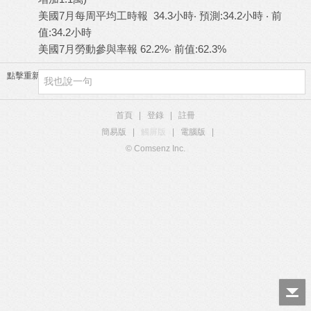
美國7月每周平均工時報 34.3小時‧ 預測:34.2小時 ‧ 前
值:34.2小時
美國7月勞動參與率報 62.2%‧ 前值:62.3%
點擊重新加載
首頁
|
登錄
|
註冊
簡易版
|
觸屏版
|
電腦版
|
© Comsenz Inc.