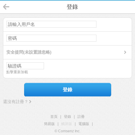
登錄
安全提問(未設置請忽略)
點擊重新加載
登錄
還沒有註冊？
首頁
|
登錄
|
註冊
簡易版
|
觸屏版
|
電腦版
|
© Comsenz Inc.